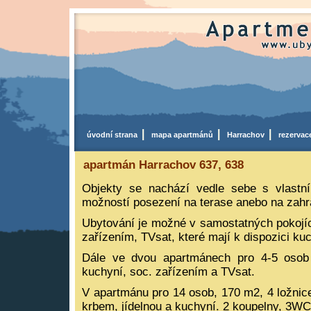
|
|
|
úvodní strana
mapa apartmánů
Harrachov
rezerva
apartmán Harrachov 637, 638
Objekty se nachází vedle sebe s vlastn
možností posezení na terase anebo na zahr
Ubytování je možné v samostatných pokojíc
zařízením, TVsat, které mají k dispozici kuc
Dále ve dvou apartmánech pro 4-5 osob
kuchyní, soc. zařízením a TVsat.
V apartmánu pro 14 osob, 170 m2, 4 ložnic
krbem, jídelnou a kuchyní. 2 koupelny, 3WC