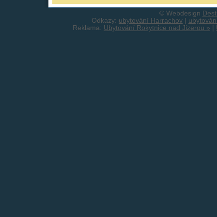
© Webdesign
Dest
Odkazy:
ubytování Harrachov
|
ubytován
Reklama:
Ubytování Rokytnice nad Jizerou »
|